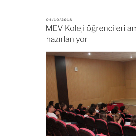
YAYIM
04/10/2018
TARIHI
MEV Koleji öğrencileri am
hazırlanıyor