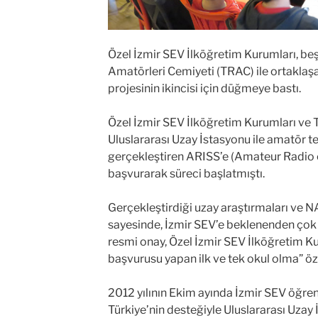
Özel İzmir SEV İlköğretim Kurumları, beş
Amatörleri Cemiyeti (TRAC) ile ortaklaş
projesinin ikincisi için düğmeye bastı.
Özel İzmir SEV İlköğretim Kurumları ve T
Uluslararası Uzay İstasyonu ile amatör te
gerçekleştiren ARISS’e (Amateur Radio o
başvurarak süreci başlatmıştı.
Gerçekleştirdiği uzay araştırmaları ve N
sayesinde, İzmir SEV’e beklenenden çok d
resmi onay, Özel İzmir SEV İlköğretim K
başvurusu yapan ilk ve tek okul olma” öze
2012 yılının Ekim ayında İzmir SEV öğre
Türkiye’nin desteğiyle Uluslararası Uzay 