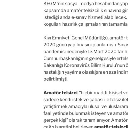
KEGM’nin sosyal medya hesabından yapı
kapsamda amatör telsizcilik sınavına gir
istediği anda e-sınav hizmeti alabilecek. 
koşulları hazırlık çalışmalarının tamam
Kıyı Emniyeti Genel Müdürlüğü, amatör te
2020 günü yapılmasını planlamıştı. Sına
pandemisi nedeniyle 13 Mart 2020 tarih 
Cumhurbaşkanlığının genelgesiyle ertele
Bakanlığı Koronavirüs Bilim Kurulu’nun 
hastalığın yayılma olasılığını en aza ind
belirtilmişti.
Amatör telsizci
, “hiçbir maddi, kişisel 
sadece kendi istek ve çabası ile telsiz il
yetiştirmek amacıyla ulusal ve uluslarara
faaliyetinde bulunmak isteyen ve amatör 
gerçek kişi” olarak tanımlanıyor. Amatör te
çağrı işaretini belirleyen
amatör telsizcil