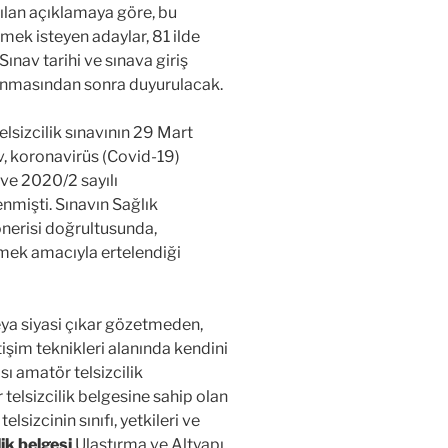
lan açıklamaya göre, bu
mek isteyen adaylar, 81 ilde
Sınav tarihi ve sınava giriş
lanmasından sonra duyurulacak.
lsizcilik sınavının 29 Mart
v, koronavirüs (Covid-19)
ve 2020/2 sayılı
nmişti. Sınavın Sağlık
önerisi doğrultusunda,
irmek amacıyla ertelendiği
veya siyasi çıkar gözetmeden,
etişim teknikleri alanında kendini
sı amatör telsizcilik
telsizcilik belgesine sahip olan
lsizcinin sınıfı, yetkileri ve
ik belgesi
Ulaştırma ve Altyapı