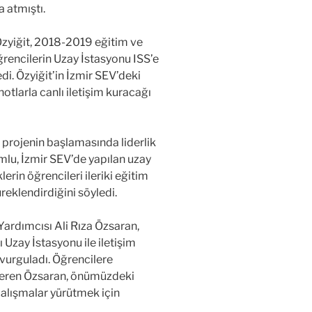
a atmıştı.
zyiğit, 2018-2019 eğitim ve
ğrencilerin Uzay İstasyonu ISS’e
di. Özyiğit’in İzmir SEV’deki
tlarla canlı iletişim kuracağı
 projenin başlamasında liderlik
lu, İzmir SEV’de yapılan uzay
lerin öğrencileri ileriki eğitim
reklendirdiğini söyledi.
ardımcısı Ali Rıza Özsaran,
ı Uzay İstasyonu ile iletişim
i vurguladı. Öğrencilere
veren Özsaran, önümüzdeki
 çalışmalar yürütmek için