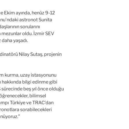
nce Ekim ayında, henüz 9-12
onu’ndaki astronot Sunita
daşlarının sorularını
n mezunlar oldu. İzmir SEV
z daha yaşadı.
inatörü Nilay Sutaş, projenin
tişim kurma, uzay istasyonunu
 hakkında bilgi edinme gibi
S sürecinde beş yıl önce olduğu
 öğrenecekler, bilimsel
Kampı Türkiye ve TRAC’dan
ronotlara sorabilecekleri
ünüyoruz.”