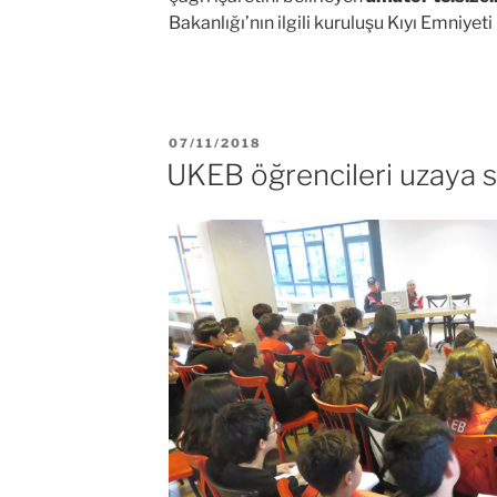
Bakanlığı’nın ilgili kuruluşu Kıyı Emniyet
YAYIM
07/11/2018
TARIHI
UKEB öğrencileri uzaya 