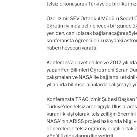
telsizle konuşarak Türkiye’de bir ilke imz
Özel İzmir SEV Ortaokul Müdürü Sedef Ö
öğretim yılında belirlenecek bir günde ö
yeniden, canlı olarak bağlanacağını söyle
konferansta öğrencilerin uzaydaki astrono
haberi heyecan yarattı.
Konferans’a davet edilen ve 2012 yılında
yapan Fen Bilimleri Öğretmeni Seran Dum
çalışmaları ve NASA ile bağlantılı etkinlik
yıllarında bilimsel alanlarda çalışmaya yü
Konferansta TRAC İzmir Şubesi Başkan Y
Türkiye’den telsiz aracılığıyla Uluslararas
kuran ilk kişi olarak, telsizciliğin önemin
NASA’nın ARISS projesi hakkında bilgi 
dönemlerde telsiz eğitimiyle ilgili ortak
gönüllü olduklarını dile getirdi.