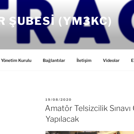
R ŞUBESI (YM3KC)
Yönetim Kurulu
Bağlantılar
İletişim
Videolar
E
YAYIM
19/08/2020
TARIHI
Amatör Telsizcilik Sınavı 
Yapılacak