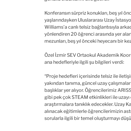
Konferansın sürpriz konukları, beş yıl ö
yaşlarındayken Uluslararası Uzay İstasy
Williams’a canlı telsiz bağlantısıyla arka
yönlendiren 20 öğrenci arasında yer ala
mezunları, beş yıl önceki heyecanı bir ke
Özel İzmir SEV Ortaokul Akademik Koord
ana hedefleriyle ilgili şu bilgileri verdi:
“Proje hedefleri içerisinde telsiz ile ile
yakından tanıma, güncel uzay çalışmaları
başlıklar yer alıyor. Öğrencilerimiz ARIS
gibi pek çok STEAM etkinlikleri ile uzayı
araştırmalara tanıklık edecekler. Uzay 
alınacak eğitimlerle öğrencilerimizin ast
sorularla ilgili bir temel oluşturmayı düş